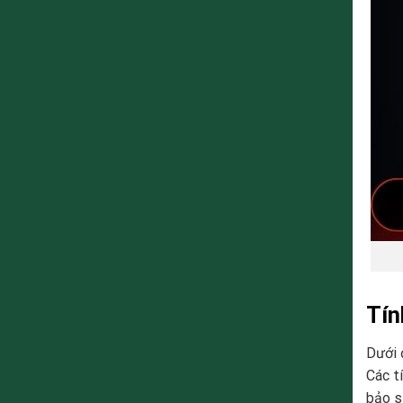
Tín
Dưới 
Các t
bảo s