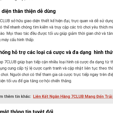
 diện thân thiện dễ dùng
CLUB sở hữu giao diện thiết kế hiện đại, trực quan và dễ sử dụn
có thể nhanh chóng tìm kiếm và truy cập các trò chơi yêu thích 
nào. Mọi thao tác đều được tối ưu giúp giảm thời gian chờ và tăn
 máy cấu hình thấp.
hống hỗ trợ các loại cá cược và đa dạng hình thứ
pp 7CLUB giúp bạn tiếp cận nhiều loại hình cá cược đa dạng từ t
ụng cung cấp tỷ lệ cược cạnh tranh và cập nhật liên tục theo thờ
 chơi. Người chơi có thể tham gia cá cược trực tiếp ngay trên đ
iện tối ưu để gia tăng cơ hội chiến thắng.
m thêm tin khác:
Liên Kết Ngân Hàng 7CLUB Mang Đến Trải
mật thông tin tuyệt đối