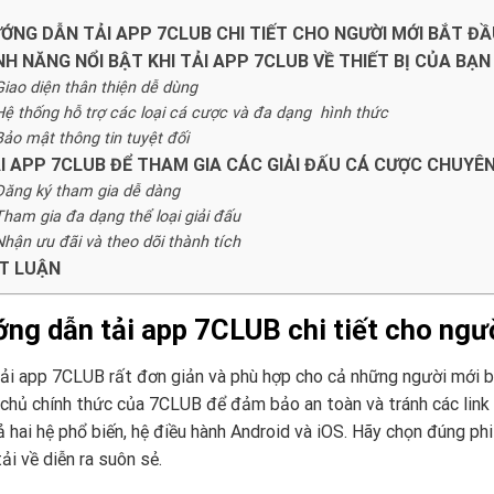
ỚNG DẪN TẢI APP 7CLUB CHI TIẾT CHO NGƯỜI MỚI BẮT Đ
NH NĂNG NỔI BẬT KHI TẢI APP 7CLUB VỀ THIẾT BỊ CỦA BẠN
Giao diện thân thiện dễ dùng
Hệ thống hỗ trợ các loại cá cược và đa dạng hình thức
Bảo mật thông tin tuyệt đối
I APP 7CLUB ĐỂ THAM GIA CÁC GIẢI ĐẤU CÁ CƯỢC CHUYÊ
Đăng ký tham gia dễ dàng
Tham gia đa dạng thể loại giải đấu
Nhận ưu đãi và theo dõi thành tích
T LUẬN
ng dẫn tải app 7CLUB chi tiết cho ngư
tải app 7CLUB rất đơn giản và phù hợp cho cả những người mới b
 chủ chính thức của 7CLUB để đảm bảo an toàn và tránh các link
ả hai hệ phổ biến, hệ điều hành Android và iOS. Hãy chọn đúng ph
tải về diễn ra suôn sẻ.