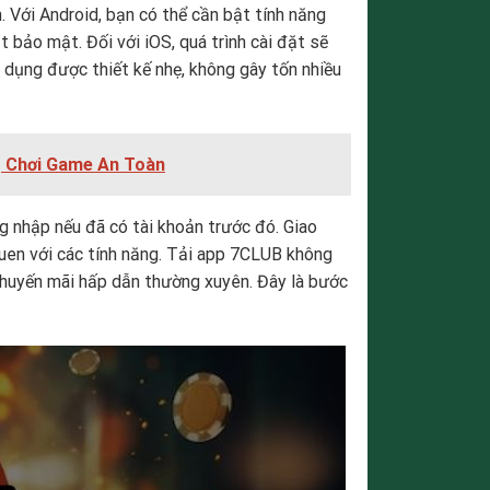
. Với Android, bạn có thể cần bật tính năng
 bảo mật. Đối với iOS, quá trình cài đặt sẽ
g dụng được thiết kế nhẹ, không gây tốn nhiều
g Chơi Game An Toàn
g nhập nếu đã có tài khoản trước đó. Giao
quen với các tính năng. Tải app 7CLUB không
 khuyến mãi hấp dẫn thường xuyên. Đây là bước