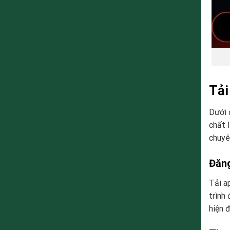
Tải
Dưới 
chất 
chuyê
Đăng
Tải a
trình
hiện đ