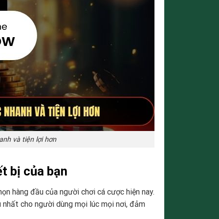
nh và tiện lợi hơn
ết bị của bạn
họn hàng đầu của người chơi cá cược hiện nay.
ưu nhất cho người dùng mọi lúc mọi nơi, đảm