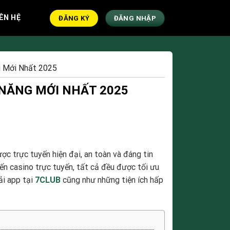
IÊN HỆ
ĐĂNG KÝ
ĐĂNG NHẬP
g Mới Nhất 2025
 NĂNG MỚI NHẤT 2025
ợc trực tuyến hiện đại, an toàn và đáng tin
n casino trực tuyến, tất cả đều được tối ưu
ải app tại
7CLUB
cũng như những tiện ích hấp