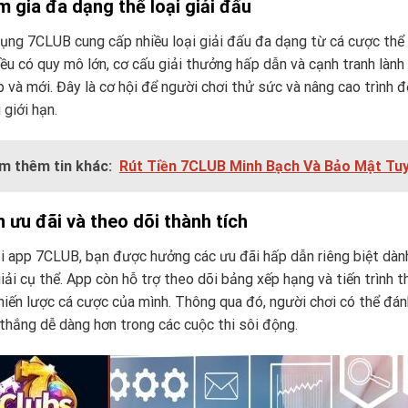
 gia đa dạng thể loại giải đấu
ụng 7CLUB cung cấp nhiều loại giải đấu đa dạng từ cá cược thể 
ều có quy mô lớn, cơ cấu giải thưởng hấp dẫn và cạnh tranh làn
p và mới. Đây là cơ hội để người chơi thử sức và nâng cao trình 
 giới hạn.
m thêm tin khác:
Rút Tiền 7CLUB Minh Bạch Và Bảo Mật Tuy
 ưu đãi và theo dõi thành tích
ải app 7CLUB, bạn được hưởng các ưu đãi hấp dẫn riêng biệt dành
iải cụ thể. App còn hỗ trợ theo dõi bảng xếp hạng và tiến trình t
hiến lược cá cược của mình. Thông qua đó, người chơi có thể đánh
 thắng dễ dàng hơn trong các cuộc thi sôi động.