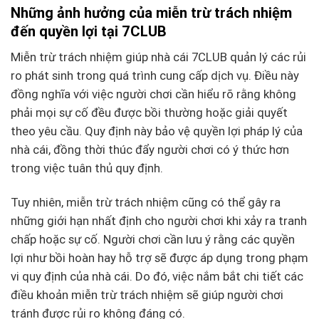
Những ảnh hưởng của miễn trừ trách nhiệm
đến quyền lợi tại 7CLUB
Miễn trừ trách nhiệm giúp nhà cái 7CLUB quản lý các rủi
ro phát sinh trong quá trình cung cấp dịch vụ. Điều này
đồng nghĩa với việc người chơi cần hiểu rõ rằng không
phải mọi sự cố đều được bồi thường hoặc giải quyết
theo yêu cầu. Quy định này bảo vệ quyền lợi pháp lý của
nhà cái, đồng thời thúc đẩy người chơi có ý thức hơn
trong việc tuân thủ quy định.
Tuy nhiên, miễn trừ trách nhiệm cũng có thể gây ra
những giới hạn nhất định cho người chơi khi xảy ra tranh
chấp hoặc sự cố. Người chơi cần lưu ý rằng các quyền
lợi như bồi hoàn hay hỗ trợ sẽ được áp dụng trong phạm
vi quy định của nhà cái. Do đó, việc nắm bắt chi tiết các
điều khoản miễn trừ trách nhiệm sẽ giúp người chơi
tránh được rủi ro không đáng có.