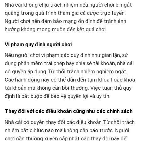
Nhà cái không chịu trách nhiệm nếu người chơi bị ngắt
quãng trong quá trình tham gia cá cược trực tuyến.
Người chơi nên đảm bảo mạng ổn định để tránh ảnh
hưởng không mong muốn đến kết quả chơi.
Vi phạm quy định người chơi
Nếu người chơi vi phạm các quy định như gian lận, sử
dụng phần mềm trái phép hay chia sẻ tài khoản, nhà cái
có quyền áp dụng Từ chối trách nhiệm nghiêm ngặt.
Các hành động này có thể dẫn đến tạm khóa hoặc khóa
tài khoản mà không cần bồi thường. Việc tuân thủ quy
định là bắt buộc để bảo vệ quyền lợi và uy tín.
Thay đổi với các điều khoản cũng như các chính sách
Nhà cái có quyền thay đổi các điều khoản Từ chối trách
nhiệm bất cứ lúc nào mà không cần báo trước. Người
chơi cần thường xuyên cập nhật các thay đổi này để