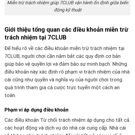
Miễn trừ trách nhiệm giúp 7CLUB vận hành ổn định giữa biến
động kỹ thuật
Giới thiệu tổng quan các điều khoản miễn trừ
trách nhiệm tại 7CLUB
Để hiểu rõ về các điều khoản miễn trừ trách nhiệm tại
7CLUB, người chơi cần nắm bắt các quy định cơ bản
giúp bảo vệ quyền lợi và đảm bảo sự minh bạch. Những
điều khoản này xác định rõ phạm vi trách nhiệm của nhà
cái cũng như quyền và nghĩa vụ của người chơi trong
quá trình tham gia cá cược trực tuyến một cách an
toàn.
Phạm vi áp dụng điều khoản
Các điều khoản Từ chối trách nhiệm áp dụng cho tất cả
các hoạt động và dịch vụ do nhà cái cung cấp. Nhà cái