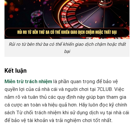
Rủi ro từ bên thứ ba có thể khiến giao dịch chậm hoặc thất
bại
Kết luận
Miễn trừ trách nhiệm
là phần quan trọng để bảo vệ
quyền lợi của cả nhà cái và người chơi tại 7CLUB. Việc
nắm rõ và tuân thủ các quy định này giúp bạn tham gia
cá cược an toàn và hiệu quả hơn. Hãy luôn đọc kỹ chính
sách Từ chối trách nhiệm khi sử dụng dịch vụ tại nhà cái
để bảo vệ tài khoản và trải nghiệm chơi tốt nhất.