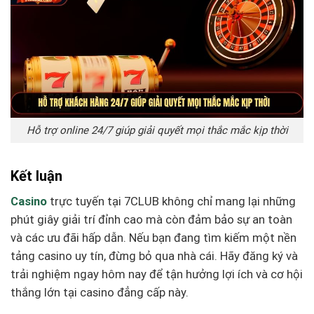
Hỗ trợ online 24/7 giúp giải quyết mọi thắc mắc kịp thời
Kết luận
Casino
trực tuyến tại 7CLUB không chỉ mang lại những
phút giây giải trí đỉnh cao mà còn đảm bảo sự an toàn
và các ưu đãi hấp dẫn. Nếu bạn đang tìm kiếm một nền
tảng casino uy tín, đừng bỏ qua nhà cái. Hãy đăng ký và
trải nghiệm ngay hôm nay để tận hưởng lợi ích và cơ hội
thắng lớn tại casino đẳng cấp này.