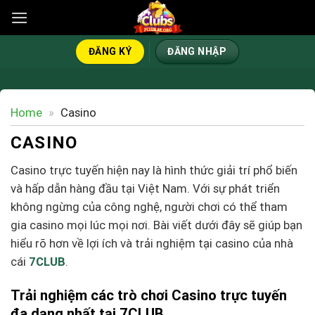
Bỏ
qua
nội
ĐĂNG KÝ
ĐĂNG NHẬP
dung
Home
»
Casino
CASINO
Casino trực tuyến hiện nay là hình thức giải trí phổ biến
và hấp dẫn hàng đầu tại Việt Nam. Với sự phát triển
không ngừng của công nghệ, người chơi có thể tham
gia casino mọi lúc mọi nơi. Bài viết dưới đây sẽ giúp bạn
hiểu rõ hơn về lợi ích và trải nghiệm tại casino của nhà
cái
7CLUB
.
Trải nghiệm các trò chơi Casino trực tuyến
đa dạng nhất tại 7CLUB