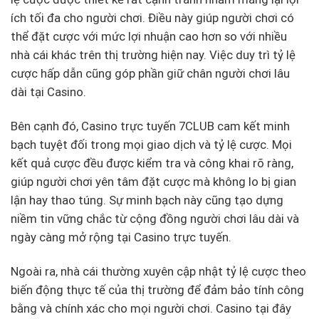
ích tối đa cho người chơi. Điều này giúp người chơi có
thể đặt cược với mức lợi nhuận cao hơn so với nhiều
nhà cái khác trên thị trường hiện nay. Việc duy trì tỷ lệ
cược hấp dẫn cũng góp phần giữ chân người chơi lâu
dài tại Casino.
Bên cạnh đó, Casino trực tuyến 7CLUB cam kết minh
bạch tuyệt đối trong mọi giao dịch và tỷ lệ cược. Mọi
kết quả cược đều được kiểm tra và công khai rõ ràng,
giúp người chơi yên tâm đặt cược mà không lo bị gian
lận hay thao túng. Sự minh bạch này cũng tạo dựng
niềm tin vững chắc từ cộng đồng người chơi lâu dài và
ngày càng mở rộng tại Casino trực tuyến.
Ngoài ra, nhà cái thường xuyên cập nhật tỷ lệ cược theo
biến động thực tế của thị trường để đảm bảo tính công
bằng và chính xác cho mọi người chơi. Casino tại đây