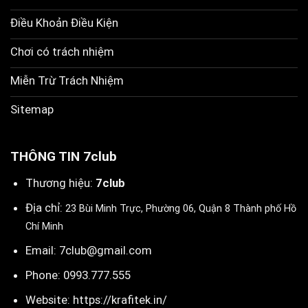
Điều Khoản Điều Kiện
Chơi có trách nhiệm
Miễn Trừ Trách Nhiệm
Sitemap
THÔNG TIN 7club
Thương hiệu:
7club
Địa chỉ:
23 Bùi Minh Trực, Phường 06, Quận 8 Thành phố Hồ
Chí Minh
Email:
7club@gmail.com
Phone: 0993.777.555
Website:
https://krafitek.in/