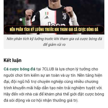
Nên phân tích kỹ lưỡng trước khi tham gia cá cược bóng đá
để giảm rủi ro
Kết luận
Cá cược bóng đá
tại 7CLUB là lựa chọn lý tưởng cho
người chơi tìm kiếm sự an toàn và uy tín. Nền tảng hiện
đại, đội ngũ hỗ trợ chuyên nghiệp cùng nhiều chương
trình khuyến mãi hấp dẫn tạo nên trải nghiệm tuyệt vời.
Hãy đến với nhà cái để khám phá thế giới đặt cược bóng
đá sôi động và cơ hội nhận thưởng giá trị.