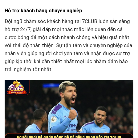
Hỗ trợ khách hàng chuyên nghiệp
Đội ngũ chăm sóc khách hàng tại 7CLUB luôn sẵn sàng
hỗ trợ 24/7, giải đáp mọi thắc mắc liên quan đến cá
cược bóng đá một cách nhanh chóng và hiệu quả nhất
với thái độ thân thiện. Sự tận tâm và chuyên nghiệp của
nhân viên giúp người chơi yên tâm và nhận được sự trợ
giúp kịp thời khi cần thiết nhất mọi lúc nhằm đảm bảo
trải nghiệm tốt nhất.