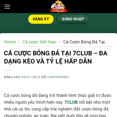
Bỏ
qua
nội
ĐĂNG KÝ
ĐĂNG NHẬP
dung
Home
»
Cá cược thể thao
»
Cá Cược Bóng Đá Tại
7CLUB – Đa Dạng Kèo Và Tỷ Lệ Hấp Dẫn
CÁ CƯỢC BÓNG ĐÁ TẠI 7CLUB – ĐA
DẠNG KÈO VÀ TỶ LỆ HẤP DẪN
ĐĂNG VÀO
06/01/2025
BỞI
CONTENTSEO
Cá cược bóng đá đang trở thành hình thức giải trí được
nhiều người yêu thích hiện nay.
7CLUB
nổi bật như một
nhà cái uy tín, cung cấp trải nghiệm đặt cược bóng đá
chuyên nghiệp, an toàn. Bài viết dưới đây sẽ giúp bạn