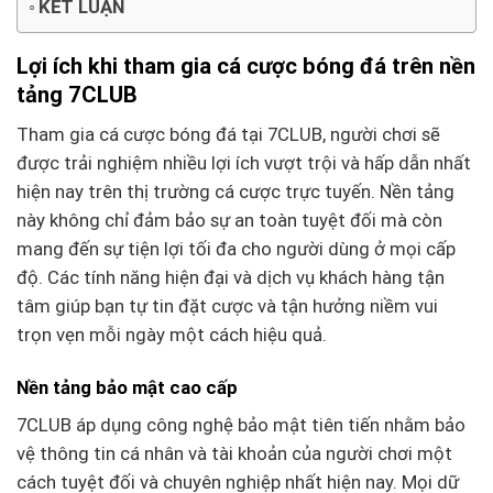
KẾT LUẬN
Lợi ích khi tham gia cá cược bóng đá trên nền
tảng 7CLUB
Tham gia cá cược bóng đá tại 7CLUB, người chơi sẽ
được trải nghiệm nhiều lợi ích vượt trội và hấp dẫn nhất
hiện nay trên thị trường cá cược trực tuyến. Nền tảng
này không chỉ đảm bảo sự an toàn tuyệt đối mà còn
mang đến sự tiện lợi tối đa cho người dùng ở mọi cấp
độ. Các tính năng hiện đại và dịch vụ khách hàng tận
tâm giúp bạn tự tin đặt cược và tận hưởng niềm vui
trọn vẹn mỗi ngày một cách hiệu quả.
Nền tảng bảo mật cao cấp
7CLUB áp dụng công nghệ bảo mật tiên tiến nhằm bảo
vệ thông tin cá nhân và tài khoản của người chơi một
cách tuyệt đối và chuyên nghiệp nhất hiện nay. Mọi dữ