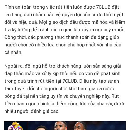
Tính an toàn trong việc rút tiền luôn được 7CLUB đặt
lên hàng đầu nhằm bảo vệ quyền lợi của cược thủ tuyệt
đối và hiệu quả. Mọi giao dịch đều được mã hóa và kiểm
tra kỹ lưỡng để tránh rủi ro gian lận xảy ra ngoài ý muốn.
Đồng thời, các phương thức thanh toán đa dạng giúp
người chơi có nhiều lựa chọn phù hợp nhất với nhu cầu
cá nhân.
Ngoài ra, đội ngũ hỗ trợ khách hàng luôn sẵn sàng giải
đáp thắc mắc và xử lý kịp thời nếu có vấn đề phát sinh
trong quá trình rút tiền tại 7CLUB. Điều này tạo sự an
tâm tuyệt đối cho người chơi khi tham gia cá cược
bóng đá tại nền tảng uy tín và chuyên nghiệp này. Rút
tiền nhanh gọn chính là điểm cộng lớn của nhà cái, được
nhiều người đánh giá cao.