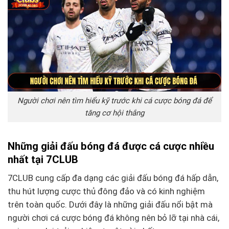
Người chơi nên tìm hiểu kỹ trước khi cá cược bóng đá để
tăng cơ hội thắng
Những giải đấu bóng đá được cá cược nhiều
nhất tại 7CLUB
7CLUB cung cấp đa dạng các giải đấu bóng đá hấp dẫn,
thu hút lượng cược thủ đông đảo và có kinh nghiệm
trên toàn quốc. Dưới đây là những giải đấu nổi bật mà
người chơi cá cược bóng đá không nên bỏ lỡ tại nhà cái,