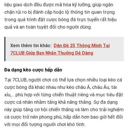
liệu giao dịch đều được mã hóa kỹ lưỡng, giúp ngăn
chặn rủi ro bị đánh cắp hoặc lộ thông tin quan trọng
trong quá trình đặt cược bóng đá trực tuyến rất hiệu
quả và an toàn tuyệt đối cho người dùng.
Xem thêm tin khác:
Dàn Đề 25 Thông Minh Tại
7CLUB Giúp Bạn Nhận Thưởng Dễ Dàng
Đa dạng kèo cược hấp dẫn
Tại 7CLUB, người chơi có thể lựa chọn nhiều loại kèo cá
cược bóng đá khác nhau như kèo châu Á, châu Âu, tài
xỉu,… phù hợp với từng chiến thuật riêng và mục tiêu đặt
cược cá nhân nhằm tăng khả năng thắng. Sự đa dạng
này giúp tăng cơ hội chiến thắng và làm cho trải nghiệm
cá cược trở nên phong phú, hấp dẫn hơn bao giờ hết đối
với mọi đối tượng người chơi khó tính.